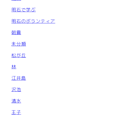
明石で学ぶ
明石のボランティア
朝霧
未分類
松が丘
林
江井島
沢池
清水
王子