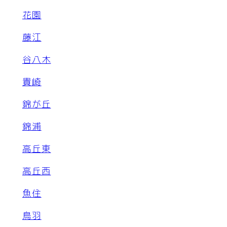
花園
藤江
谷八木
貴崎
錦が丘
錦浦
高丘東
高丘西
魚住
鳥羽