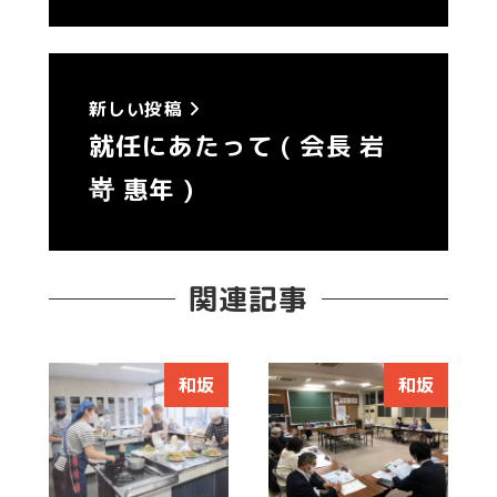
新しい投稿
就任にあたって ( 会長 岩
嵜 惠年 )
関連記事
和坂
和坂