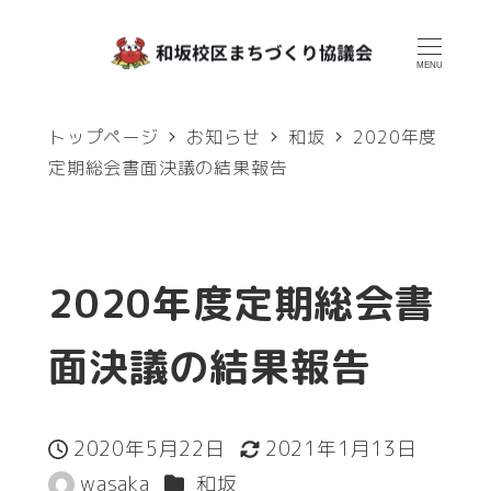
メ
イ
MENU
ン
トップページ
お知らせ
和坂
2020年度
コ
定期総会書面決議の結果報告
ン
テ
ン
2020年度定期総会書
ツ
へ
面決議の結果報告
移
動
2020年5月22日
2021年1月13日
投稿日
更新日
カテゴリー
wasaka
和坂