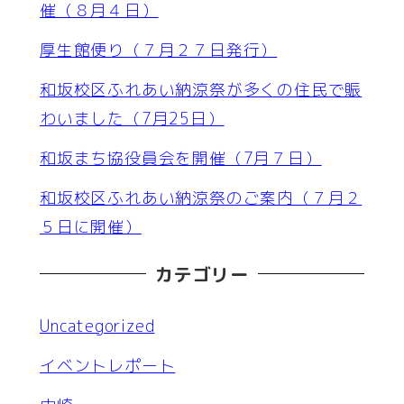
催（８月４日）
厚生館便り（７月２７日発行）
和坂校区ふれあい納涼祭が多くの住民で賑
わいました（7月25日）
和坂まち協役員会を開催（7月７日）
和坂校区ふれあい納涼祭のご案内（７月２
５日に開催）
カテゴリー
Uncategorized
イベントレポート