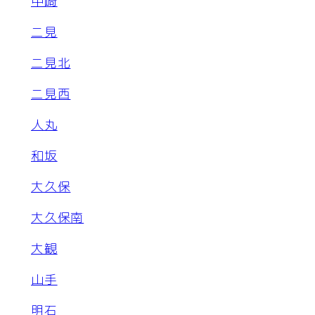
中崎
二見
二見北
二見西
人丸
和坂
大久保
大久保南
大観
山手
明石