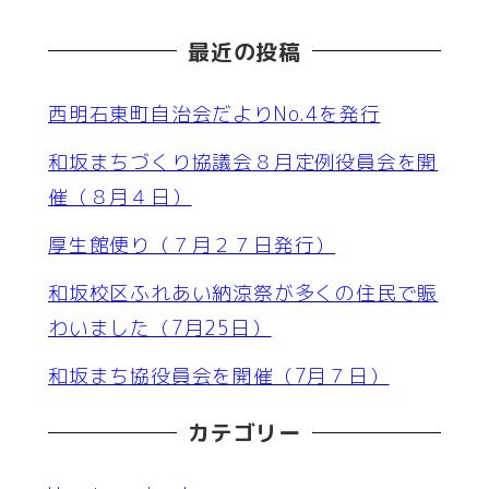
最近の投稿
西明石東町自治会だよりNo.4を発行
和坂まちづくり協議会８月定例役員会を開
催（８月４日）
厚生館便り（７月２７日発行）
和坂校区ふれあい納涼祭が多くの住民で賑
わいました（7月25日）
和坂まち協役員会を開催（7月７日）
カテゴリー