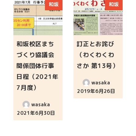
和坂
和坂
和坂校区まち
訂正とお詫び
づくり協議会
（わくわくわ
関係団体行事
さか 第13号）
日程（2021年
wasaka
7月度）
2019年6月26日
投稿日
wasaka
2021年6月30日
投稿日