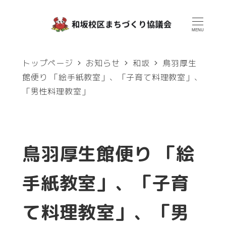
メ
イ
MENU
ン
トップページ
お知らせ
和坂
鳥羽厚生
コ
館便り 「絵手紙教室」、「子育て料理教室」、
ン
「男性料理教室」
テ
ン
ツ
鳥羽厚生館便り 「絵
へ
移
手紙教室」、「子育
動
て料理教室」、「男