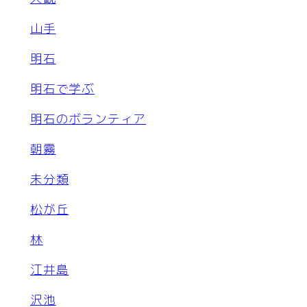
山手
明石
明石で学ぶ
明石のボランティア
朝霧
未分類
松が丘
林
江井島
沢池