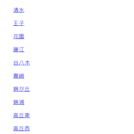
清水
王子
花園
藤江
谷八木
貴崎
錦が丘
錦浦
高丘東
高丘西