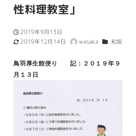
性料理教室」
2019年9月13日
投稿日
カテゴリー
2019年12月14日
wasaka
和坂
更新日
著
者
鳥羽厚生館便り 記：２０１９年９
月１３日