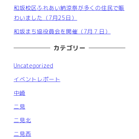
和坂校区ふれあい納涼祭が多くの住民で賑
わいました（7月25日）
和坂まち協役員会を開催（7月７日）
カテゴリー
Uncategorized
イベントレポート
中崎
二見
二見北
二見西