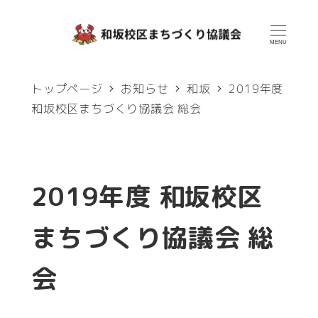
メ
イ
MENU
ン
トップページ
お知らせ
和坂
2019年度
コ
和坂校区まちづくり協議会 総会
ン
テ
ン
2019年度 和坂校区
ツ
へ
まちづくり協議会 総
移
会
動