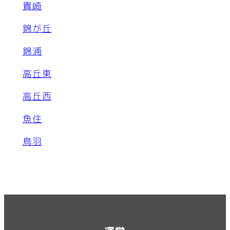
貴崎
錦が丘
錦浦
高丘東
高丘西
魚住
鳥羽