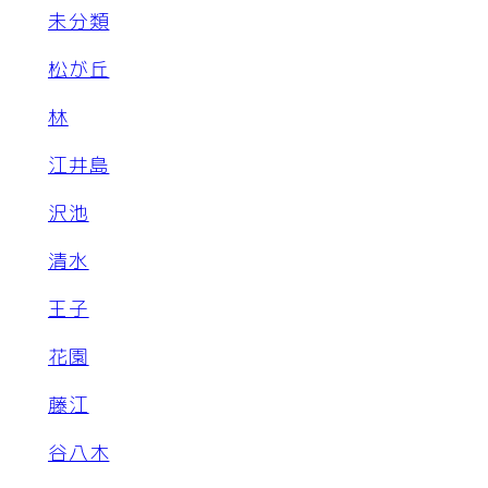
未分類
松が丘
林
江井島
沢池
清水
王子
花園
藤江
谷八木