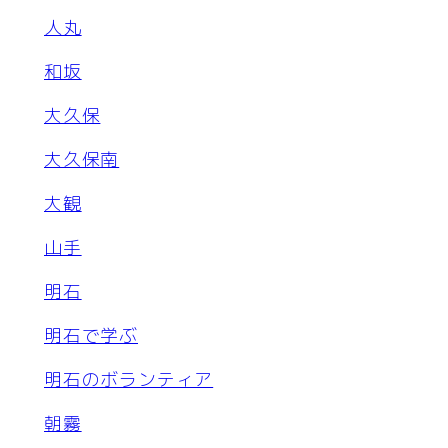
人丸
和坂
大久保
大久保南
大観
山手
明石
明石で学ぶ
明石のボランティア
朝霧