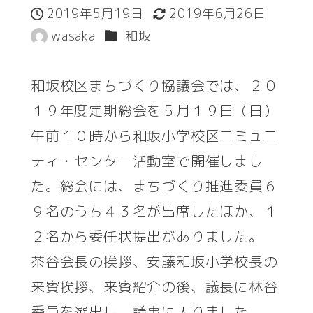
2019年5月19日
2019年6月26日
投稿日
更新日
カテゴリー
wasaka
和坂
著
者
和坂校区まちづくり協議会では、２０
１９年度定期総会を５月１９日（日）
午前１０時から和坂小学校区コミュニ
ティ・センター活動室で開催しまし
た。総会には、まちづくり推進委員６
９名のうち４３名が出席したほか、１
２名から委任状提出がありました。
茶谷会長の挨拶、安藤和坂小学校長の
来賓挨拶、来賓紹介の後、議長に林谷
委員を選出し、議事に入りました。