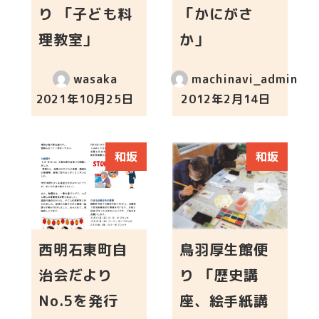
り 「子ども料
「かにがさ
理教室」
か」
wasaka
machinavi_admin
2021年10月25日
2012年2月14日
投稿日
投稿日
和坂
和坂
西明石東町自
鳥羽厚生館便
治会だより
り 「歴史講
No.5を発行
座、絵手紙講