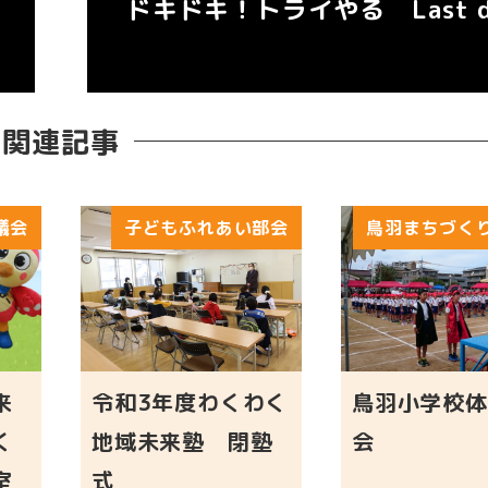
ドキドキ！トライやる Last d
関連記事
議会
子どもふれあい部会
鳥羽まちづく
来
令和3年度わくわく
鳥羽小学校体
く
地域未来塾 閉塾
会
室
式