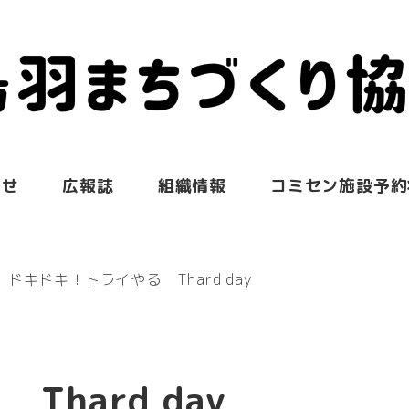
らせ
広報誌
組織情報
コミセン施設予約
ドキドキ！トライやる Thard day
hard day