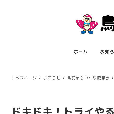
メ
イ
ン
コ
ン
テ
ホーム
お知
ン
ツ
トップページ
お知らせ
鳥羽まちづくり協議会
へ
移
動
ドキドキ！トライやる T