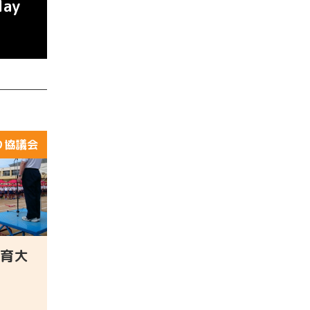
ay
り協議会
育大