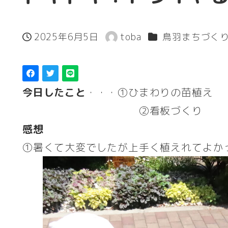
カテゴリー
2025年6月5日
toba
鳥羽まちづく
投稿日
著
者
今日したこと
・・・①ひまわりの苗植え
②看板づくり
感想
①暑くて大変でしたが上手く植えれてよかっ