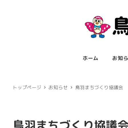
メ
イ
ン
コ
ン
テ
ホーム
お知
ン
ツ
トップページ
お知らせ
鳥羽まちづくり協議会
へ
移
動
鳥羽まちづくり協議