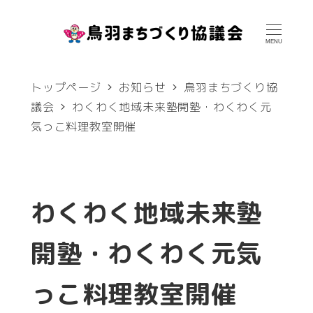
メ
イ
MENU
ン
トップページ
お知らせ
鳥羽まちづくり協
コ
議会
わくわく地域未来塾開塾・わくわく元
ン
気っこ料理教室開催
テ
ン
ツ
わくわく地域未来塾
へ
移
開塾・わくわく元気
動
っこ料理教室開催