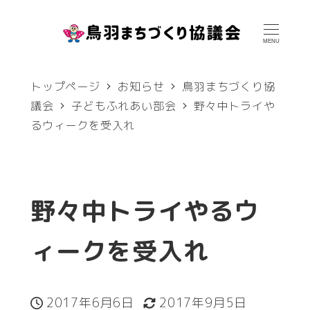
メ
イ
MENU
ン
トップページ
お知らせ
鳥羽まちづくり協
コ
議会
子どもふれあい部会
野々中トライや
ン
るウィークを受入れ
テ
ン
ツ
野々中トライやるウ
へ
移
ィークを受入れ
動
2017年6月6日
2017年9月5日