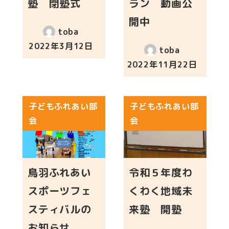
塾 閉塾式
ラン 動画公
開中
toba
2022年3月12日
toba
投稿日
2022年11月22日
投稿日
子どもふれあい部
子どもふれあい部
会
会
鳥羽ふれあい
令和５年度わ
スポーツフェ
くわく地域未
スティバルの
来塾 開塾
お知らせ