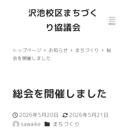
メ
沢池校区まちづく
イ
り協議会
MENU
ン
コ
ン
トップページ
お知らせ
まちづくり
総
テ
会を開催しました
ン
ツ
へ
総会を開催しました
移
動
2026年5月20日
2026年5月21日
投稿日
更新日
カテゴリー
sawaike
まちづくり