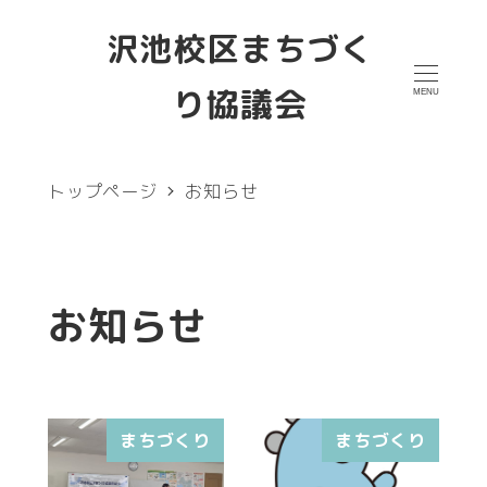
メ
沢池校区まちづく
イ
り協議会
MENU
ン
コ
ン
トップページ
お知らせ
テ
ン
ツ
お知らせ
へ
移
動
まちづくり
まちづくり