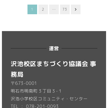
投
1
2
…
73
稿
の
ペ
運営
ー
沢池校区まちづくり協議会 事
ジ
務局
送
〒673-0001
明石市明南町３丁目３-１
り
沢池小学校区コミュニティ・センター
TEL ： 078-201-0093