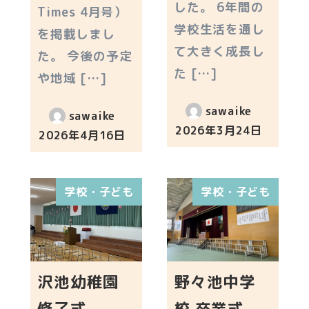
した。 6年間の
Times 4月号）
学校生活を通し
を掲載しまし
て大きく成長し
た。 今後の予定
た […]
や地域 […]
sawaike
sawaike
2026年3月24日
2026年4月16日
投稿日
投稿日
学校・子ども
学校・子ども
沢池幼稚園
野々池中学
修了式
校 卒業式