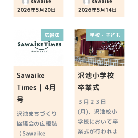
sawaike
sawaike
2026年5月20日
2026年5月14日
投稿日
投稿日
広報誌
学校・子ども
Sawaike
沢池小学校
Times｜4月
卒業式
号
３月２３日
(月)、沢池校小
沢池まちづくり
学校において卒
協議会の広報誌
業式が行われま
（Sawaike