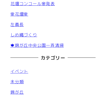
花壇コンコール🌸発表
🌸花壇🌸
左義長
しめ縄づくり
🍁錦が丘中央公園一斉清掃
カテゴリー
イベント
未分類
錦が丘