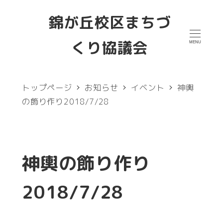
メ
錦が丘校区まちづ
イ
くり協議会
MENU
ン
コ
ン
トップページ
お知らせ
イベント
神輿
テ
の飾り作り2018/7/28
ン
ツ
へ
神輿の飾り作り
移
2018/7/28
動