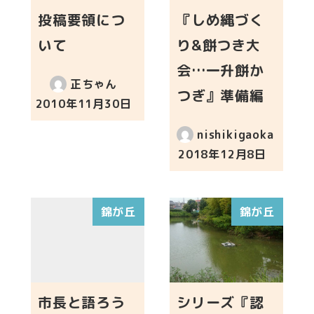
投稿要領につ
『しめ縄づく
いて
り&餅つき大
会…一升餅か
正ちゃん
つぎ』準備編
2010年11月30日
投稿日
nishikigaoka
2018年12月8日
投稿日
錦が丘
錦が丘
市長と語ろう
シリーズ『認