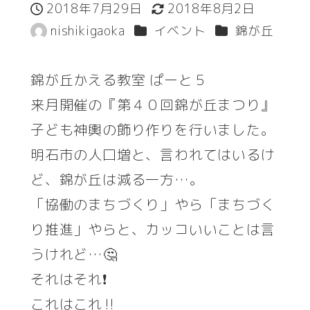
2018年7月29日
2018年8月2日
投稿日
更新日
カテゴリー
カテゴリー
nishikigaoka
イベント
錦が丘
著
者
錦が丘かえる教室 ぱーと５
来月開催の『第４０回錦が丘まつり』
子ども神輿の飾り作りを行いました。
明石市の人口増と、言われてはいるけ
ど、錦が丘は減る一方…。
「協働のまちづくり」やら「まちづく
り推進」やらと、カッコいいことは言
うけれど…🤔
それはそれ❗
これはこれ‼