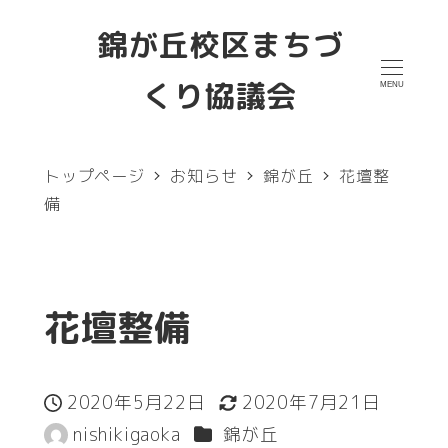
メ
錦が丘校区まちづ
イ
くり協議会
MENU
ン
コ
ン
トップページ
お知らせ
錦が丘
花壇整
テ
備
ン
ツ
へ
花壇整備
移
動
2020年5月22日
2020年7月21日
投稿日
更新日
カテゴリー
nishikigaoka
錦が丘