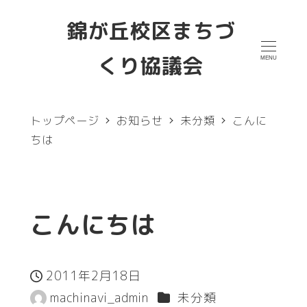
メ
錦が丘校区まちづ
イ
くり協議会
MENU
ン
コ
ン
トップページ
お知らせ
未分類
こんに
テ
ちは
ン
ツ
へ
こんにちは
移
動
2011年2月18日
投稿日
カテゴリー
machinavi_admin
未分類