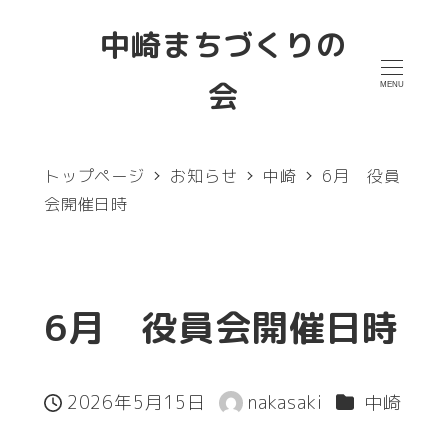
メ
中崎まちづくりの
イ
会
MENU
ン
コ
ン
トップページ
お知らせ
中崎
6月 役員
テ
会開催日時
ン
ツ
へ
6月 役員会開催日時
移
動
カテゴリー
2026年5月15日
nakasaki
中崎
投稿日
著