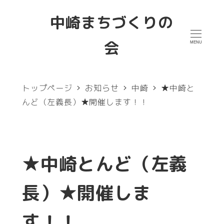
メ
中崎まちづくりの
イ
会
MENU
ン
コ
ン
トップページ
お知らせ
中崎
★中崎と
テ
んど（左義長）★開催します！！
ン
ツ
へ
★中崎とんど（左義
移
長）★開催しま
動
す！！