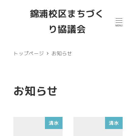
メ
錦浦校区まちづく
イ
り協議会
MENU
ン
コ
ン
トップページ
お知らせ
テ
ン
ツ
お知らせ
へ
移
動
清水
清水