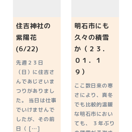
住吉神社の
明石市にも
紫陽花
久々の積雪
(6/22)
か（２３．
０１．１
先週２３日
９）
（日）に住吉さ
んであじさいま
ここ数日来の寒
つりがありまし
さにより、真冬
た。 当日は仕事
でも比較的温暖
でいけませんで
な明石市におい
したが、その前
ても、 ３年ぶり
日（ […]