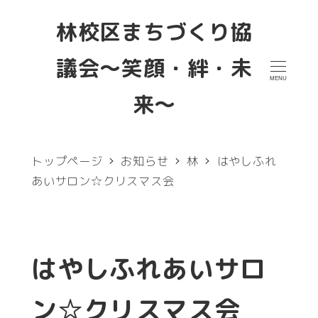
メ
林校区まちづくり協
イ
議会～笑顔・絆・未
ン
MENU
コ
来～
ン
テ
トップページ
お知らせ
林
はやしふれ
ン
あいサロン☆クリスマス会
ツ
へ
移
はやしふれあいサロ
動
ン☆クリスマス会