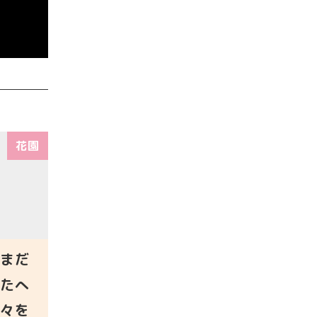
花園
まだ
たへ
々を