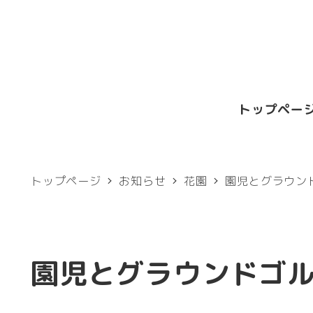
メ
イ
ン
コ
トップペー
ン
テ
ン
トップページ
お知らせ
花園
園児とグラウン
ツ
へ
移
園児とグラウンドゴ
動