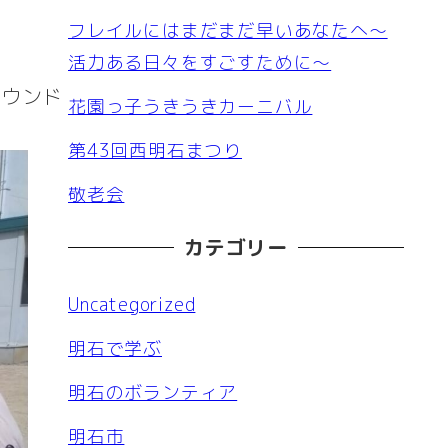
フレイルにはまだまだ早いあなたへ～
活力ある日々をすごすために～
ラウンド
花園っ子うきうきカーニバル
第43回西明石まつり
敬老会
カテゴリー
Uncategorized
明石で学ぶ
明石のボランティア
明石市