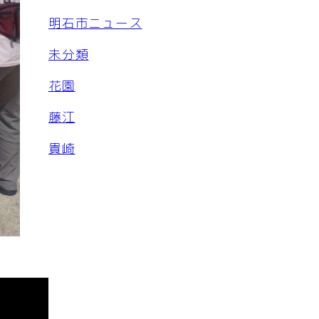
明石市ニュース
未分類
花園
藤江
貴崎