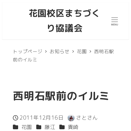
メ
花園校区まちづく
イ
り協議会
MENU
ン
コ
ン
トップページ
お知らせ
花園
西明石駅
テ
前のイルミ
ン
ツ
へ
西明石駅前のイルミ
移
動
2011年12月16日
さとさん
投稿日
著
カテゴリー
カテゴリー
カテゴリー
花園
藤江
貴崎