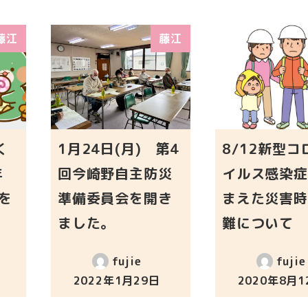
藤江
藤江
く
1月24日(月) 第4
8/12新型コ
年
回今崎野自主防災
イルス感染症
を
準備委員会を開き
まえた災害時
。
ました。
難について
fujie
fujie
2022年1月29日
2020年8月1
投稿日
投稿日