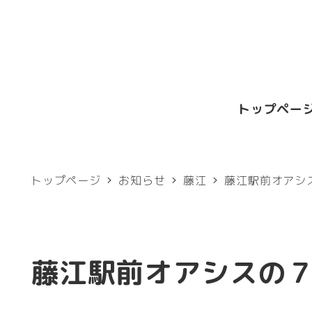
メ
イ
ン
コ
トップペー
ン
テ
ン
トップページ
お知らせ
藤江
藤江駅前オアシ
ツ
へ
移
藤江駅前オアシスの
動