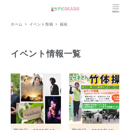
メ
MENU
イ
ン
ホーム
イベント投稿
福祉
コ
ン
テ
イベント情報一覧
ン
ツ
へ
移
動