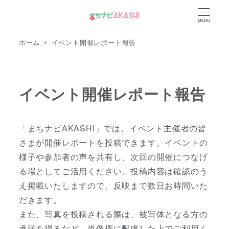
メ
MENU
イ
ン
ホーム
イベント開催レポート報告
コ
ン
テ
イベント開催レポート報告
ン
ツ
へ
「まちナビAKASHI」では、イベント主催者の皆
移
さまが開催レポートを投稿できます。イベントの
動
様子や参加者の声を共有し、次回の開催につなげ
る場としてご活用ください。投稿内容は確認のう
え掲載いたしますので、反映まで数日お時間いた
だきます。
また、写真を投稿される際は、被写体となる方の
承諾を得るなど、肖像権に配慮した上でご利用く