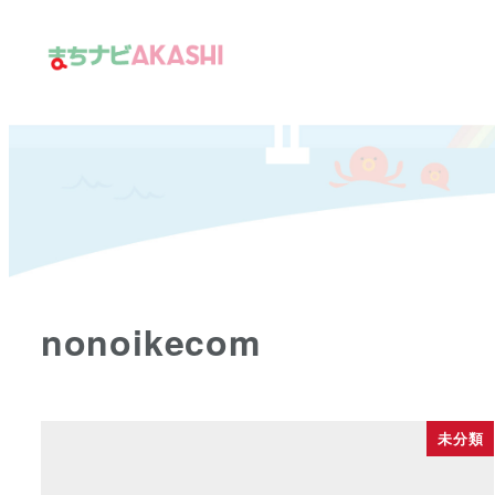
メ
イ
ン
コ
ン
テ
ン
ツ
へ
移
nonoikecom
動
未分類