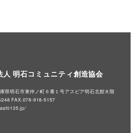
法人 明石コミュニティ創造協会
86 兵庫県明石市東仲ノ町６番１号アスピア明石北館８階
5248 FAX.078-918-5157
kashi135.jp
/