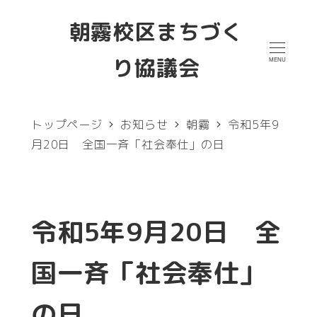
メ
朝霧校区まちづく
イ
り協議会
MENU
ン
コ
ン
トップページ
お知らせ
朝霧
令和5年9
テ
月20日 全国一斉「社会奉仕」の日
ン
ツ
へ
令和5年9月20日 全
移
国一斉「社会奉仕」
動
の日