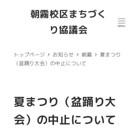
メ
朝霧校区まちづく
イ
り協議会
MENU
ン
コ
ン
トップページ
お知らせ
朝霧
夏まつり
テ
（盆踊り大会）の中止について
ン
ツ
へ
夏まつり（盆踊り大
移
会）の中止について
動