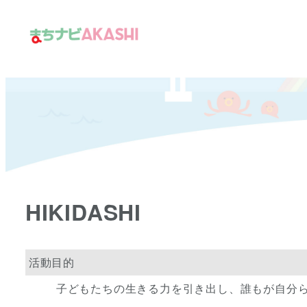
メ
イ
ン
コ
ン
テ
ン
ツ
へ
移
HIKIDASHI
動
活動目的
子どもたちの生きる力を引き出し、誰もが自分