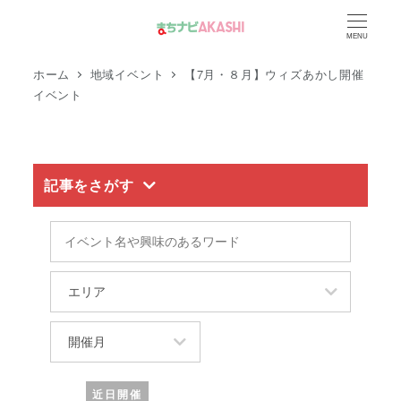
メ
MENU
イ
ン
ホーム
地域イベント
【7月・８月】ウィズあかし開催
コ
イベント
ン
テ
ン
記事をさがす
ツ
へ
イ
移
ベ
動
ン
エ
ト
リ
名
ア
開
や
催
興
月
近日開催