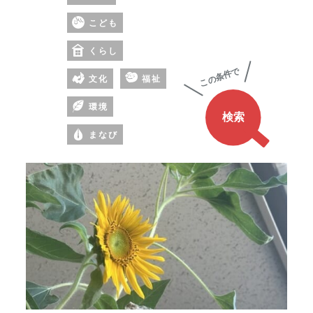
味
こども
の
あ
くらし
る
文化
福祉
ワ
ー
環境
ド
まなび