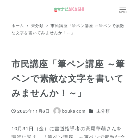
メ
MENU
イ
ン
ホーム
未分類
市民講座「筆ペン講座 ～筆ペンで素敵
コ
な文字を書いてみませんか！～」
ン
テ
ン
市民講座「筆ペン講座 ～筆
ツ
ペンで素敵な文字を書いて
へ
移
みませんか！～」
動
カテゴリー
2025年11月6日
boukaicom
未分類
投稿日
著
者
10月31日（金）に書道指導者の高尾華萌さんを
講師に迎え、「筆ペン講座 ～筆ペンで素敵な文