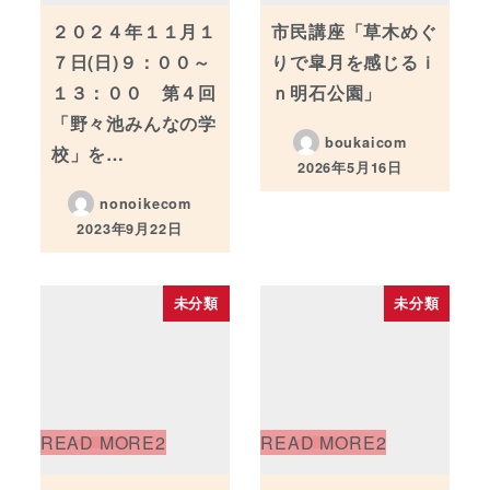
２０２４年１１月１
市民講座「草木めぐ
７日(日)９：００～
りで皐月を感じるｉ
１３：００ 第４回
ｎ明石公園」
「野々池みんなの学
boukaicom
校」を…
2026年5月16日
投稿日
nonoikecom
2023年9月22日
投稿日
未分類
未分類