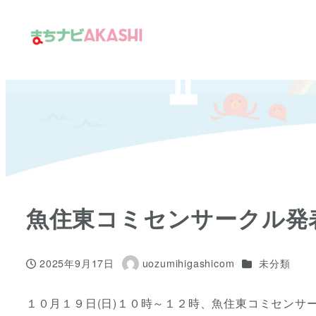
メ
イ
ン
コ
ン
テ
ン
ツ
へ
移
魚住東コミセンサークル発
動
カテゴリー
2025年9月17日
uozumihigashicom
未分類
投稿日
著
者
１０月１９日(日)１０時～１２時、魚住東コミセンサ