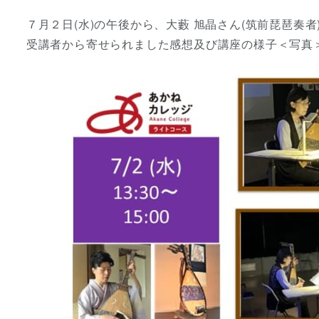
者
７月２日(水)の午後から、大藪 旭晶さん(筑前琵琶奏
受講者から寄せられました感想及び講座の様子＜写真