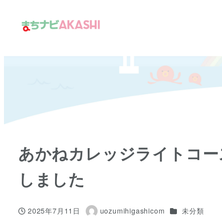
メ
イ
ン
コ
ン
テ
ン
ツ
へ
移
あかねカレッジライトコー
動
しました
カテゴリー
2025年7月11日
uozumihigashicom
未分類
投稿日
著