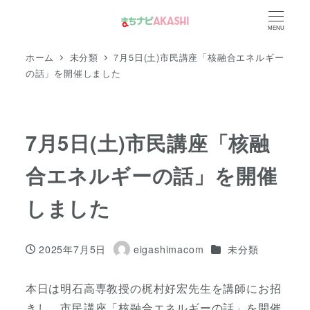
メ
MENU
イ
ン
ホーム
未分類
7月5日(土)市民講座「核融合エネルギー
コ
の話」を開催しました
ン
テ
ン
7月5日(土)市民講座「核融
ツ
合エネルギーの話」を開催
へ
移
しました
動
カテゴリー
2025年7月5日
eigashimacom
未分類
投稿日
著
者
本日は明石高専教授の梶村好宏先生を講師にお招
きし、市民講座「核融合エネルギーの話」を開催