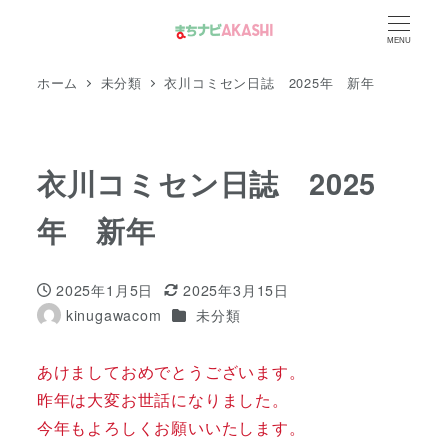
メ
MENU
イ
ン
ホーム
未分類
衣川コミセン日誌 2025年 新年
コ
ン
テ
衣川コミセン日誌 2025
ン
ツ
年 新年
へ
移
2025年1月5日
2025年3月15日
動
投稿日
更新日
カテゴリー
kinugawacom
未分類
著
者
あけましておめでとうございます。
昨年は大変お世話になりました。
今年もよろしくお願いいたします。