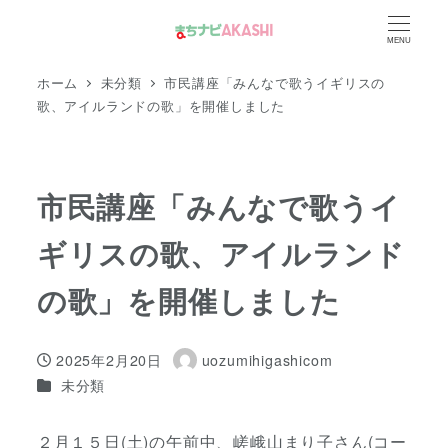
メ
MENU
イ
ン
ホーム
未分類
市民講座「みんなで歌うイギリスの
コ
歌、アイルランドの歌」を開催しました
ン
テ
ン
市民講座「みんなで歌うイ
ツ
ギリスの歌、アイルランド
へ
移
の歌」を開催しました
動
2025年2月20日
uozumihigashicom
投稿日
著
カテゴリー
未分類
者
２月１５日(土)の午前中、嵯峨山まり子さん(コー