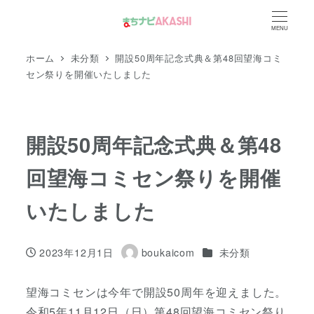
メ
MENU
イ
ン
ホーム
未分類
開設50周年記念式典＆第48回望海コミ
コ
セン祭りを開催いたしました
ン
テ
ン
開設50周年記念式典＆第48
ツ
回望海コミセン祭りを開催
へ
移
いたしました
動
カテゴリー
2023年12月1日
boukaicom
未分類
投稿日
著
者
望海コミセンは今年で開設50周年を迎えました。
令和5年11月12日（日）第48回望海コミセン祭り