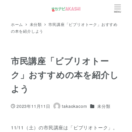
メ
MENU
イ
ン
ホーム
未分類
市民講座「ビブリオトーク」おすすめ
コ
の本を紹介しよう
ン
テ
ン
市民講座「ビブリオトー
ツ
ク」おすすめの本を紹介し
へ
移
よう
動
カテゴリー
2023年11月11日
takaokacom
未分類
投稿日
著
者
11/11（土）の市民講座は「ビブリオトーク」。