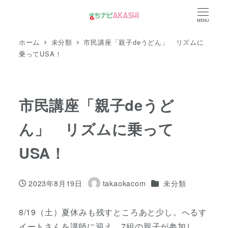
メ
MENU
イ
ン
ホーム
未分類
市民講座「親子deうどん」 リズムに
コ
乗ってUSA！
ン
テ
ン
市民講座「親子deうど
ツ
ん」 リズムに乗って
へ
移
USA！
動
カテゴリー
2023年8月19日
takaokacom
未分類
投稿日
著
者
8/19（土）夏休みも残すところあと少し。へるす
イートさんを講師に迎え、7組の親子が参加し、