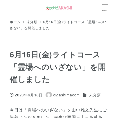
メ
MENU
イ
ン
ホーム
未分類
6月16日(金)ライトコース「霊場へのい
コ
ざない」を開催しました
ン
テ
ン
6月16日(金)ライトコース
ツ
「霊場へのいざない」を開
へ
移
催しました
動
カテゴリー
2023年6月16日
eigashimacom
未分類
投稿日
著
者
今日は「霊場へのいざない」を山中雅文先生にご
講義いただきました。先生は西国三十三所札所