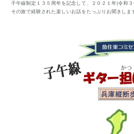
子午線制定１３５周年を記念して、２０２１年(令和３
その旅で経験された楽しいお話をたっぷりお聞きしま