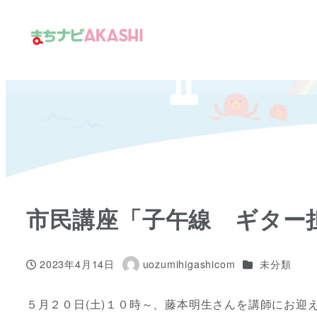
メ
イ
ン
コ
ン
テ
ン
ツ
へ
移
市民講座「子午線 ギター担
動
カテゴリー
2023年4月14日
uozumihigashicom
未分類
投稿日
著
者
５月２０日(土)１０時～、藤本明生さんを講師にお迎