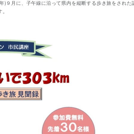
年)９月に、子午線に沿って県内を縦断する歩き旅をされた
す。