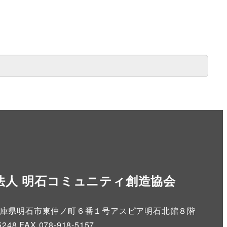
法人 明石コミュニティ創造協会
86 兵庫県明石市東仲ノ町６番１号アスピア明石北館８階
5248 FAX.078-918-5157