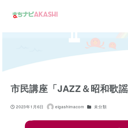
メ
イ
ン
コ
ン
テ
ン
ツ
へ
移
市民講座「JAZZ＆昭和歌謡
動
カテゴリー
2023年1月6日
eigashimacom
未分類
投稿日
著
者