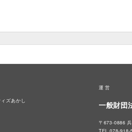
運 営
ウィズあかし
一般財団
〒673-08
TEL.078-918-