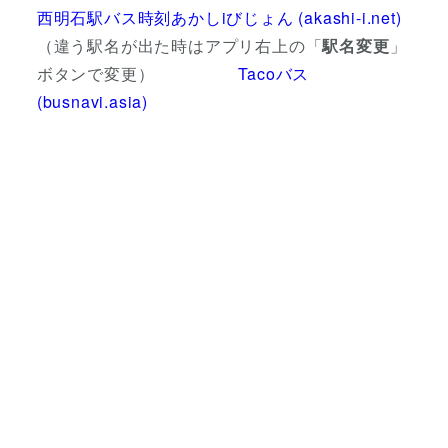
西明石駅バス時刻あかしiびじょん (akashi-i.net)
（違う駅名が出た時はアプリ右上の「
駅名変更
」
ボタンで変更）
Tacoバス
(busnavi.asia)