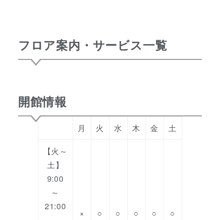
フロア案内・サービス一覧
開館情報
月
火
水
木
金
土
日
【火～
土】
9:00
～
21:00
×
○
○
○
○
○
○