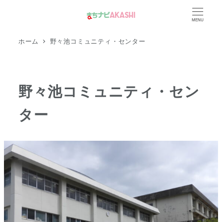
メ
MENU
イ
ン
ホーム
野々池コミュニティ・センター
コ
ン
テ
野々池コミュニティ・セン
ン
ツ
ター
へ
移
動