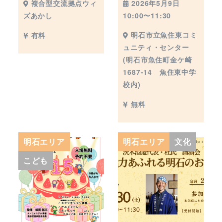
2026年5月9日
複合型交流拠点ウィ
10:00〜11:30
ズあかし
明石市立魚住東コミ
有料
ュニティ・センター
(明石市魚住町金ケ崎
1687-14 魚住東中学
校内)
無料
明石エリア
明石エリア
文化
こども