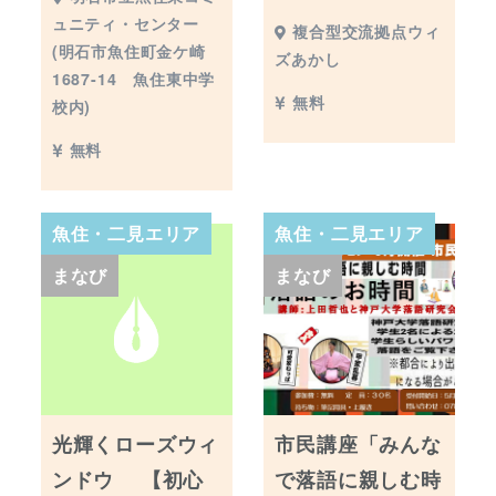
ュニティ・センター
複合型交流拠点ウィ
(明石市魚住町金ケ崎
ズあかし
1687-14 魚住東中学
無料
校内)
無料
魚住・二見エリア
魚住・二見エリア
まなび
まなび
光輝くローズウィ
市民講座「みんな
ンドウ 【初心
で落語に親しむ時