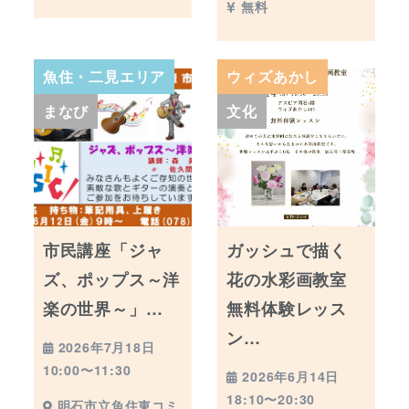
無料
魚住・二見エリア
ウィズあかし
まなび
文化
市民講座「ジャ
ガッシュで描く
ズ、ポップス～洋
花の水彩画教室
楽の世界～」…
無料体験レッス
ン…
2026年7月18日
10:00〜11:30
2026年6月14日
18:10〜20:30
明石市立魚住東コミ