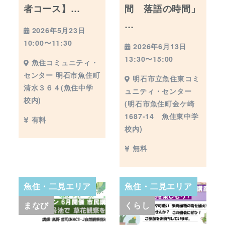
者コース】…
間 落語の時間」
…
2026年5月23日
10:00〜11:30
2026年6月13日
13:30〜15:00
魚住コミュニティ・
センター 明石市魚住町
明石市立魚住東コミ
清水３６４(魚住中学
ュニティ・センター
校内)
(明石市魚住町金ケ崎
1687-14 魚住東中学
有料
校内)
無料
魚住・二見エリア
魚住・二見エリア
まなび
くらし