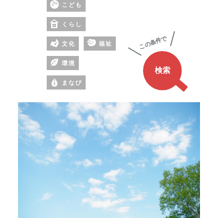
こども
の
あ
くらし
る
文化
福祉
ワ
ー
環境
ド
まなび