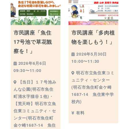
市民講座「魚住
市民講座「多肉植
17号池で草花観
物を楽しもう！」
察を！」
2026年5月30日
10:00〜11:30
2026年6月6日
09:30〜11:00
明石市立魚住東コミ
ュニティ・センター
【当日】１７号池み
(明石市魚住町金ケ崎
んな公園(明石市魚住
1687-14 魚住東中学
町清水字猫谷１他)・
校内)
【荒天時】明石市立魚
住東コミュニティ・セ
有料
ンター(明石市魚住町
金ケ崎1687-14 魚住