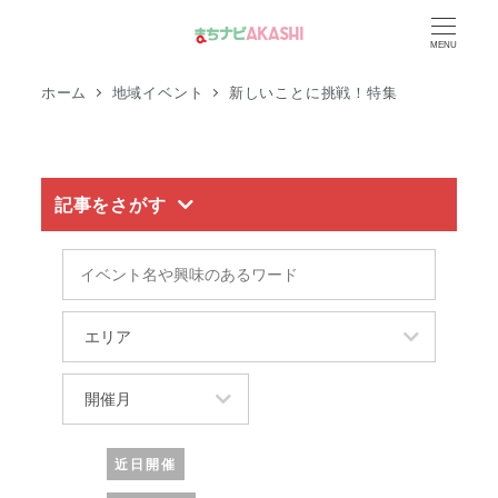
メ
MENU
イ
ン
ホーム
地域イベント
新しいことに挑戦！特集
コ
ン
テ
記事をさがす
ン
ツ
イ
へ
ベ
移
ン
エ
動
ト
リ
名
ア
開
や
催
興
月
近日開催
味