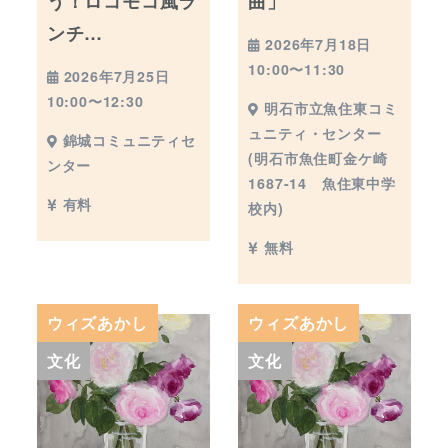
う！ロコモコ風ラ
曲」
ンチ…
2026年7月18日
10:00〜11:30
2026年7月25日
10:00〜12:30
明石市立魚住東コミ
ュニティ・センター
錦城コミュニティセ
(明石市魚住町金ケ崎
ンター
1687-14 魚住東中学
有料
校内)
無料
ウィズあかし
ウィズあかし
文化
文化