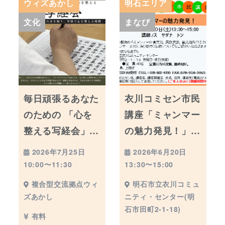
ウィズあかし
明石エリア
文化
まなび
毎日頑張るあなた
衣川コミセン市民
のための 「心を
講座「ミャンマー
整える写経会」…
の魅力発見！」…
2026年7月25日
2026年6月20日
10:00〜11:30
13:30〜15:00
複合型交流拠点ウィ
明石市立衣川コミュ
ズあかし
ニティ・センター(明
石市田町2-1-18)
有料