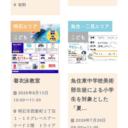
有料
明石エリア
魚住・二見エリア
こども
こども
着衣泳教室
魚住東中学校美術
部生徒による小学
2026年8月13日
生を対象とした
10:00〜11:30
「夏…
明石市西新町２丁目
１－１０グレースアー
2026年7月28日
ケード２階 トライア
09:00〜11:00