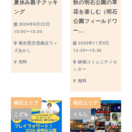
夏休み親子クッキ
秋の明石公園の草
ング
花を楽しむ（明石
公園フィールドワ
2026年8月22日
ー…
10:00〜13:30
2026年11月5日
複合型交流拠点ウィ
13:30〜15:30
ズあかし
錦城コミュニティセ
有料
ンター
無料
明石エリア
明石エリア
こども
くらし