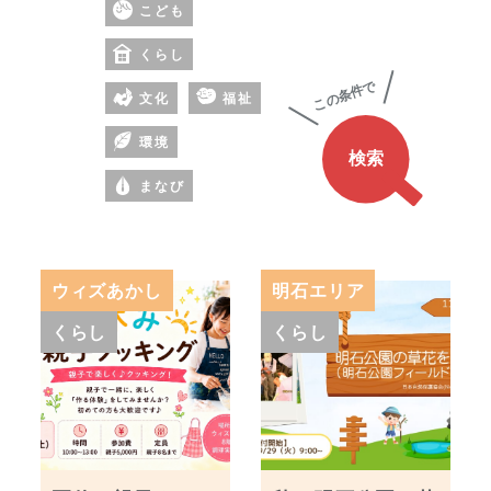
こども
の
あ
くらし
る
文化
福祉
ワ
ー
環境
ド
まなび
ウィズあかし
明石エリア
くらし
くらし