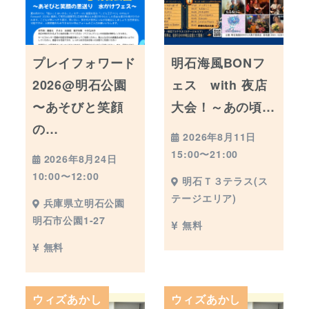
プレイフォワード
明石海風BONフ
2026@明石公園
ェス with 夜店
〜あそびと笑顔
大会！～あの頃…
の…
2026年8月11日
15:00〜21:00
2026年8月24日
10:00〜12:00
明石Ｔ３テラス(ス
テージエリア)
兵庫県立明石公園
明石市公園1-27
無料
無料
ウィズあかし
ウィズあかし