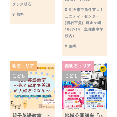
クシス明石
明石市立魚住東コミ
無料
ュニティ・センター
(明石市魚住町金ケ崎
1687-14 魚住東中学
校内)
無料
明石エリア
西明石エリア
こども
こども
親子英語教室 ～
地域公開講座「e-