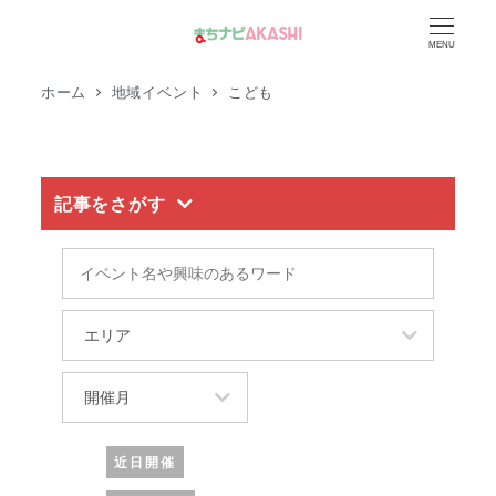
メ
MENU
イ
ン
ホーム
地域イベント
こども
コ
ン
テ
記事をさがす
ン
ツ
イ
へ
ベ
移
ン
エ
動
ト
リ
名
ア
開
や
催
興
月
近日開催
味