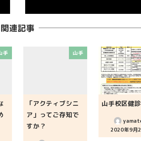
関連記事
山手
山手
な
「アクティブシニ
山手校区健診
め
ア」ってご存知で
yamat
すか？
2020年9月
投稿日