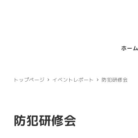
メ
イ
ン
コ
ホー
ン
テ
ン
トップページ
イベントレポート
防犯研修会
ツ
へ
移
防犯研修会
動