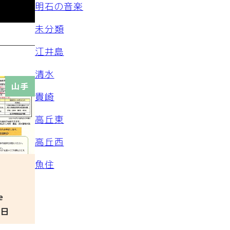
明石の音楽
未分類
江井島
清水
山手
貴崎
高丘東
高丘西
魚住
e
2日