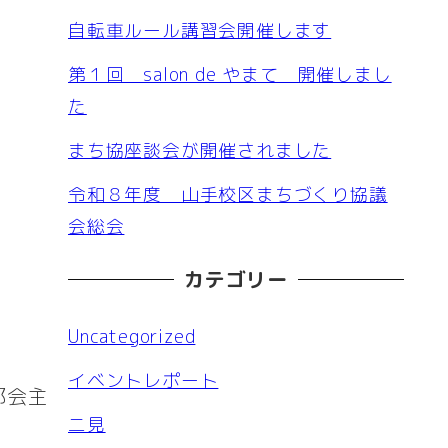
自転車ルール講習会開催します
第１回 salon de やまて 開催しまし
た
まち協座談会が開催されました
令和８年度 山手校区まちづくり協議
会総会
カテゴリー
Uncategorized
イベントレポート
部会主
二見