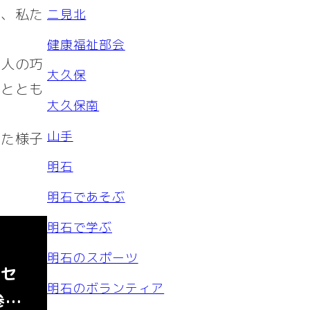
ど、私た
二見北
健康福祉部会
犯人の巧
大久保
るととも
大久保南
山手
った様子
明石
明石であそぶ
明石で学ぶ
明石のスポーツ
ンセ
明石のボランティア
参…