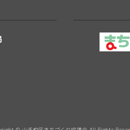
局
yright ©
山手校区まちづくり協議会
All Rights Rese