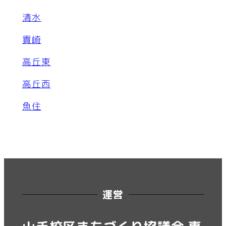
清水
貴崎
高丘東
高丘西
魚住
運営