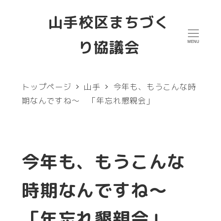
メ
山手校区まちづく
イ
り協議会
MENU
ン
コ
ン
トップページ
山手
今年も、もうこんな時
テ
期なんですね～ 「年忘れ懇親会」
ン
ツ
へ
今年も、もうこんな
移
時期なんですね～
動
「年忘れ懇親会」