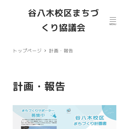
メ
谷八木校区まちづ
イ
くり協議会
MENU
ン
コ
ン
トップページ
計画・報告
テ
ン
ツ
計画・報告
へ
移
動