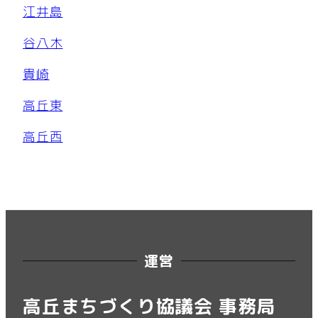
江井島
谷八木
貴崎
高丘東
高丘西
運営
高丘まちづくり協議会 事務局