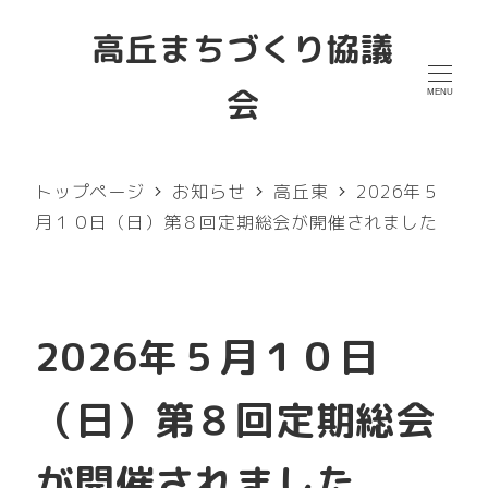
メ
高丘まちづくり協議
イ
会
MENU
ン
コ
ン
トップページ
お知らせ
高丘東
2026年５
テ
月１０日（日）第８回定期総会が開催されました
ン
ツ
へ
2026年５月１０日
移
（日）第８回定期総会
動
が開催されました