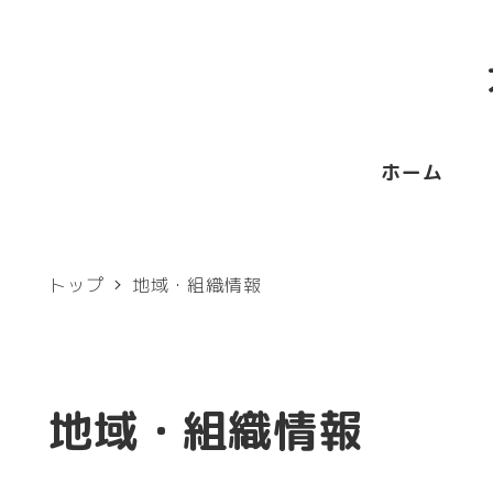
メ
イ
ン
コ
ホーム
ン
テ
ン
トップ
地域・組織情報
ツ
へ
移
地域・組織情報
動