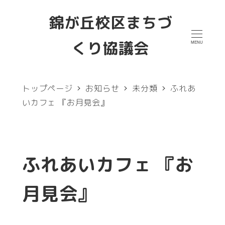
メ
錦が丘校区まちづ
イ
くり協議会
MENU
ン
コ
ン
トップページ
お知らせ
未分類
ふれあ
テ
いカフェ 『お月見会』
ン
ツ
へ
ふれあいカフェ 『お
移
月見会』
動