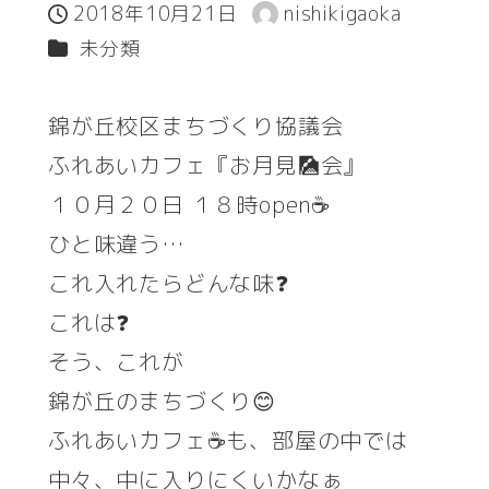
2018年10月21日
nishikigaoka
投稿日
著
カテゴリー
未分類
者
錦が丘校区まちづくり協議会
ふれあいカフェ『お月見🎑会』
１０月２０日 １８時open☕
ひと味違う…
これ入れたらどんな味❓
これは❓
そう、これが
錦が丘のまちづくり😊
ふれあいカフェ☕も、部屋の中では
中々、中に入りにくいかなぁ