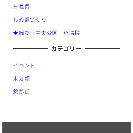
左義長
しめ縄づくり
🍁錦が丘中央公園一斉清掃
カテゴリー
イベント
未分類
錦が丘