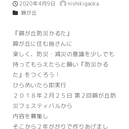
2020年4月9日
nishikigaoka
投稿日
著
カテゴリー
錦が丘
者
『錦が丘防災かるた』
錦が丘に住む皆さんに
楽しく、防災・減災の意識を少しでも
持ってもらえたらと願い『防災かる
た』をつくろう！
ひらめいたら即実行
２０１８年２月２５日 第２回錦が丘防
災フェスティバルから
内容を募集し
そこから２年ががりで作りあげまし