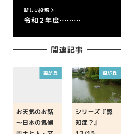
新しい投稿
令和２年度………
関連記事
錦が丘
錦が丘
お天気のお話
シリーズ『認
～日本の気候
知症？』
風土と人・文
12/15