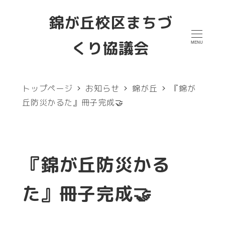
メ
錦が丘校区まちづ
イ
くり協議会
MENU
ン
コ
ン
トップページ
お知らせ
錦が丘
『錦が
テ
丘防災かるた』冊子完成🤝
ン
ツ
へ
『錦が丘防災かる
移
た』冊子完成🤝
動