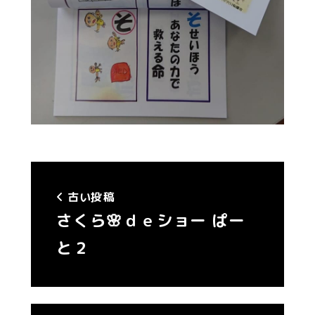
古い投稿
さくら🌸ｄｅショー ぱー
と２