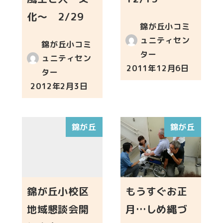
化～ 2/29
錦が丘小コミ
ュニティセン
錦が丘小コミ
ター
ュニティセン
2011年12月6日
ター
投稿日
2012年2月3日
投稿日
錦が丘
錦が丘
錦が丘小校区
もうすぐお正
地域懇談会開
月…しめ縄づ