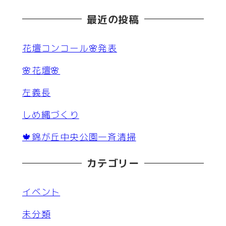
最近の投稿
花壇コンコール🌸発表
🌸花壇🌸
左義長
しめ縄づくり
🍁錦が丘中央公園一斉清掃
カテゴリー
イベント
未分類