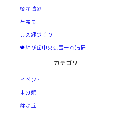
🌸花壇🌸
左義長
しめ縄づくり
🍁錦が丘中央公園一斉清掃
カテゴリー
イベント
未分類
錦が丘