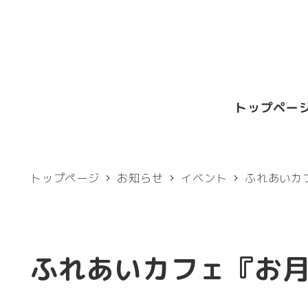
メ
イ
ン
コ
トップペー
ン
テ
ン
トップページ
お知らせ
イベント
ふれあいカ
ツ
へ
移
ふれあいカフェ『お
動