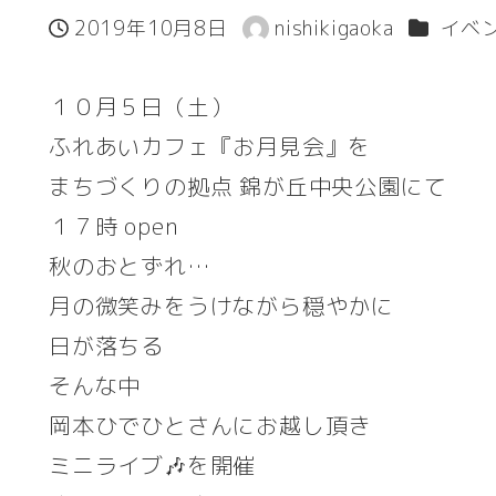
カテゴリ
2019年10月8日
nishikigaoka
イベ
投稿日
著
者
１０月５日（土）
ふれあいカフェ『お月見会』を
まちづくりの拠点 錦が丘中央公園にて
１７時 open
秋のおとずれ…
月の微笑みをうけながら穏やかに
日が落ちる
そんな中
岡本ひでひとさんにお越し頂き
ミニライブ🎶を開催