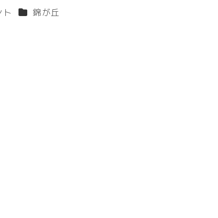
ー
カテゴリー
ント
錦が丘